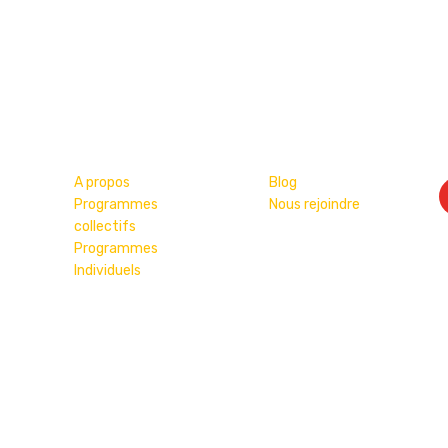
Liens Utiles
Réseaux sociaux
N
A propos
Blog
Programmes
Nous rejoindre
collectifs
Programmes
Individuels