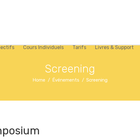
lectifs
Cours Individuels
Tarifs
Livres & Support
Screening
Home
Événements
Screening
mposium